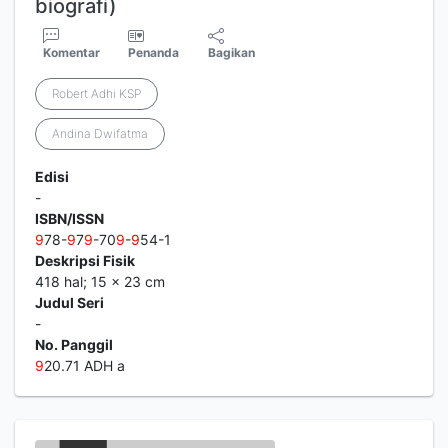
biografi)
Komentar
Penanda
Bagikan
Robert Adhi KSP
Andina Dwifatma
Edisi
-
ISBN/ISSN
9
78-
9
7
9
-70
9
-
9
54-1
Deskripsi Fisik
418 hal; 15 x 23 cm
Judul Seri
-
No. Panggil
9
20.71 ADH a