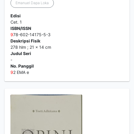
Emanuel Dapa Loka
Edisi
Cet. 1
ISBN/ISSN
9
78-602-14175-5-3
Deskripsi Fisik
278 hlm ; 21 x 14 cm
Judul Seri
-
No. Panggil
9
2 EMA e