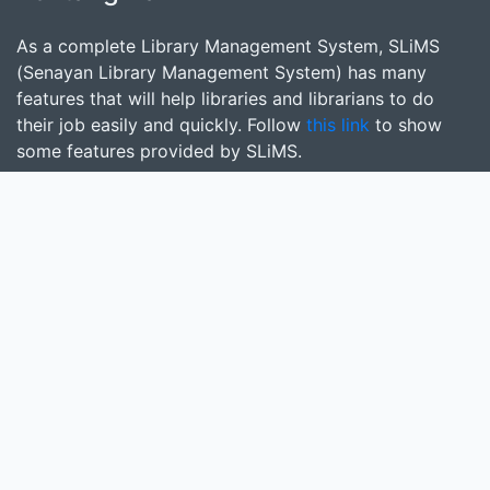
As a complete Library Management System, SLiMS
(Senayan Library Management System) has many
features that will help libraries and librarians to do
their job easily and quickly. Follow
this link
to show
some features provided by SLiMS.
Cari
masukkan satu atau lebih kata kunci dari judul,
pengarang, atau subjek
Cari Koleksi
Donasi untuk SLiMS
Kontribusi untuk SLiMS?