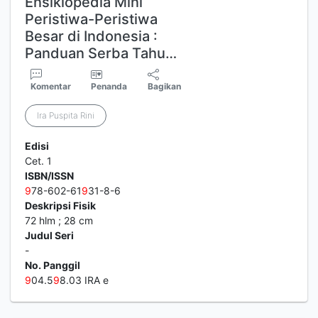
Ensiklopedia Mini
Peristiwa-Peristiwa
Besar di Indonesia :
Panduan Serba Tahu…
Komentar
Penanda
Bagikan
Ira Puspita Rini
Edisi
Cet. 1
ISBN/ISSN
9
78-602-61
9
31-8-6
Deskripsi Fisik
72 hlm ; 28 cm
Judul Seri
-
No. Panggil
9
04.5
9
8.03 IRA e