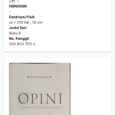
Cet. 1
ISBN/ISSN
-
Deskripsi Fisik
xii + 218 hal ; 18 cm
Judul Seri
Buku iii
No. Panggil
9
5
9
.803 TEO o