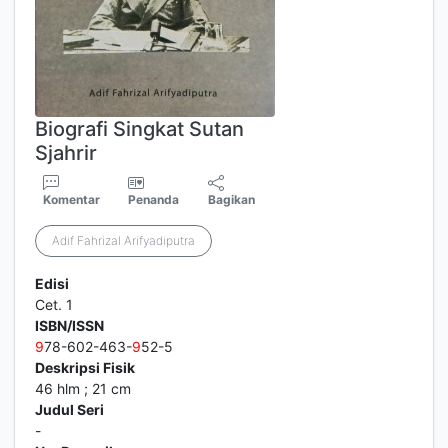
Biografi Singkat Sutan
Sjahrir
Komentar
Penanda
Bagikan
Adif Fahrizal Arifyadiputra
Edisi
Cet. 1
ISBN/ISSN
9
78-602-463-
9
52-5
Deskripsi Fisik
46 hlm ; 21 cm
Judul Seri
-