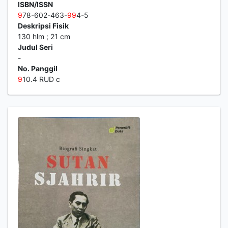
ISBN/ISSN
9
78-602-463-
9
9
4-5
Deskripsi Fisik
130 hlm ; 21 cm
Judul Seri
-
No. Panggil
9
10.4 RUD c