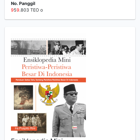
No. Panggil
9
5
9
.803 TEO o