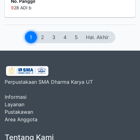
No. Panggil
9
28 ADI b
1
2
3
4
5
Hal. Akhir
Perpustakaan SMA Dharma Karya UT
Informasi
Layanan
Pustakawan
Area Anggota
Tentang Kami