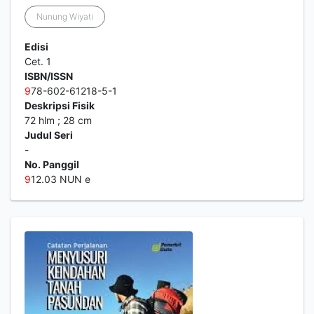
Nunung Wiyati
Edisi
Cet. 1
ISBN/ISSN
9
78-602-61218-5-1
Deskripsi Fisik
72 hlm ; 28 cm
Judul Seri
-
No. Panggil
9
12.03 NUN e