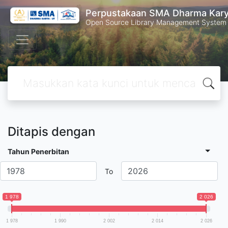
Perpustakaan SMA Dharma Kar
Open Source Library Management System
Ditapis dengan
Tahun Penerbitan
To
1 978
2 026
1 978
1 990
2 002
2 014
2 026