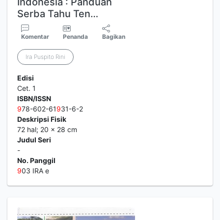
Indonesia : Panduan
Serba Tahu Ten…
Komentar
Penanda
Bagikan
Ira Puspito Rini
Edisi
Cet. 1
ISBN/ISSN
9
78-602-61
9
31-6-2
Deskripsi Fisik
72 hal; 20 x 28 cm
Judul Seri
-
No. Panggil
9
03 IRA e