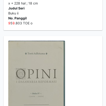
x + 228 hal ; 18 cm
Judul Seri
Buku ii
No. Panggil
9
5
9
.803 TOE o