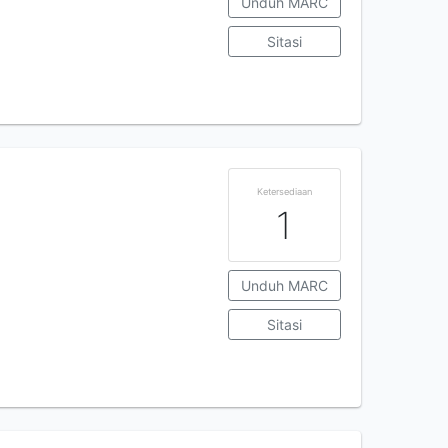
Unduh MARC
Sitasi
Ketersediaan
1
Unduh MARC
Sitasi