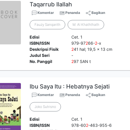
Taqarrub Ilallah
Komentar
Penanda
Bagikan
Fauzy Sanqarith
M. Al Khaththath
Edisi
Cet. 1
ISBN/ISSN
979-97
2
66-
2
-x
Deskripsi Fisik
2
41 hal; 19,5 x 13 cm
Judul Seri
-
No. Panggil
2
97 SAN t
Ibu Saya Itu : Hebatnya Sejati
Komentar
Penanda
Bagikan
Joko Sutrisno
Edisi
Cet. 1
ISBN/ISSN
978-60
2
-463-955-6