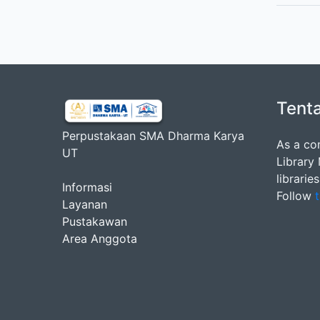
Tent
Perpustakaan SMA Dharma Karya
As a co
UT
Library
librarie
Informasi
Follow
t
Layanan
Pustakawan
Area Anggota