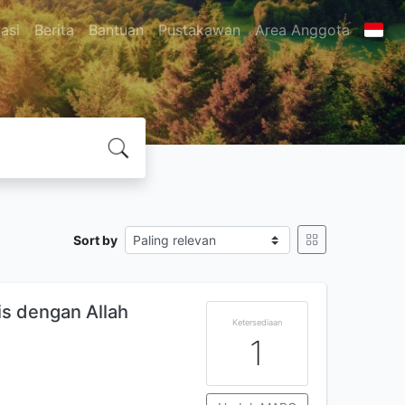
asi
Berita
Bantuan
Pustakawan
Area Anggota
Sort by
is dengan Allah
Ketersediaan
1