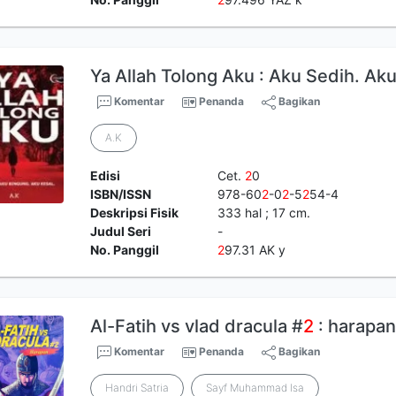
Ya Allah Tolong Aku : Aku Sedih. Ak
Komentar
Penanda
Bagikan
A.K
Edisi
Cet.
2
0
ISBN/ISSN
978-60
2
-0
2
-5
2
54-4
Deskripsi Fisik
333 hal ; 17 cm.
Judul Seri
-
No. Panggil
2
97.31 AK y
Al-Fatih vs vlad dracula #
2
: harapa
Komentar
Penanda
Bagikan
Handri Satria
Sayf Muhammad Isa