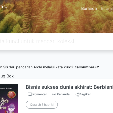
ya UT
Beranda
Inform
an
96
dari pencarian Anda melalui kata kunci:
callnumber=2
ug Box
Bisnis sukses dunia akhirat: Berbisn
Komentar
Penanda
Bagikan
Quraish Sihab, M