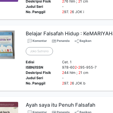
Deskripsi Fisik
2
76 hlm ;
2
1 cm
Judul Seri
-
No. Panggil
2
97.
2
6 JOK i
Belajar Falsafah Hidup : KeMARIYA
Komentar
Penanda
Bagikan
Joko Sutrisno
Edisi
Cet. 1
ISBN/ISSN
978-60
2
-
2
95-955-7
Deskripsi Fisik
2
44 hlm ;
2
1 cm
Judul Seri
-
No. Panggil
2
97.
2
6 JOK b
Ayah saya itu Penuh Falsafah
Komentar
Penanda
Bagikan