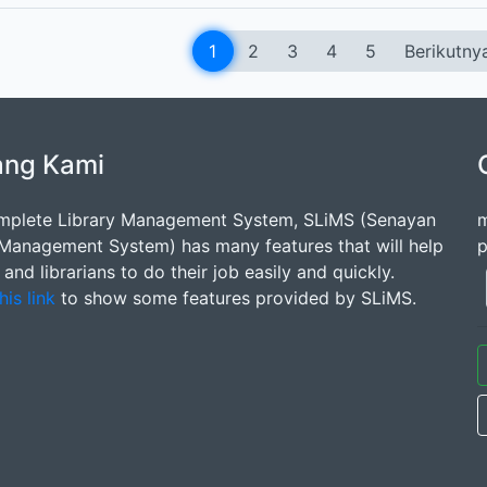
1
2
3
4
5
Berikutny
ang Kami
mplete Library Management System, SLiMS (Senayan
m
 Management System) has many features that will help
p
s and librarians to do their job easily and quickly.
his link
to show some features provided by SLiMS.