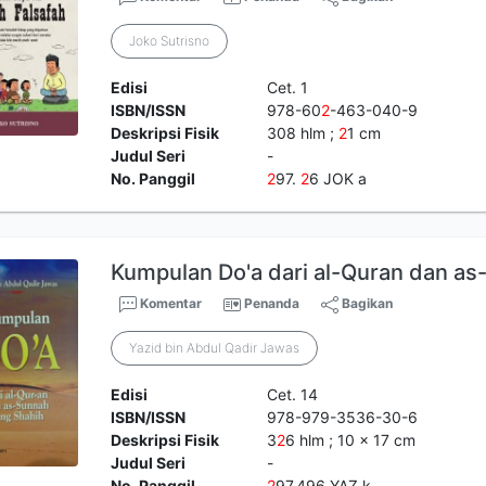
Joko Sutrisno
Edisi
Cet. 1
ISBN/ISSN
978-60
2
-463-040-9
Deskripsi Fisik
308 hlm ;
2
1 cm
Judul Seri
-
No. Panggil
2
97.
2
6 JOK a
Kumpulan Do'a dari al-Quran dan a
Komentar
Penanda
Bagikan
Yazid bin Abdul Qadir Jawas
Edisi
Cet. 14
ISBN/ISSN
978-979-3536-30-6
Deskripsi Fisik
3
2
6 hlm ; 10 x 17 cm
Judul Seri
-
No. Panggil
2
97.496 YAZ k