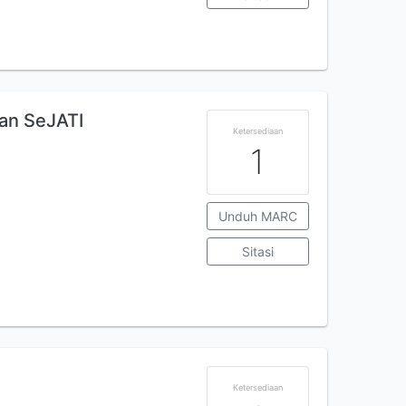
Han SeJATI
Ketersediaan
1
Unduh MARC
Sitasi
Ketersediaan