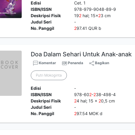
Edisi
Cet. 1
ISBN/ISSN
978-979-9048-89-9
Deskripsi Fisik
19
2
hal; 15x
2
3 cm
Judul Seri
-
No. Panggil
2
97.41 QUR b
Doa Dalam Sehari Untuk Anak-anak
Komentar
Penanda
Bagikan
Putri Mokoginta
Edisi
-
ISBN/ISSN
978-60
2
-
2
38-498-4
Deskripsi Fisik
2
4 hal; 15 x
2
0,5 cm
Judul Seri
-
No. Panggil
2
97.54 MOK d