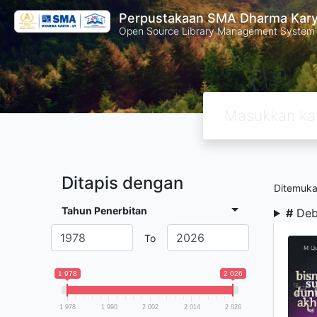
Perpustakaan SMA Dharma Kar
Open Source Library Management System
Ditapis dengan
Ditemuk
Tahun Penerbitan
#
Deb
To
1 978
2 026
1 978
1 990
2 002
2 014
2 026