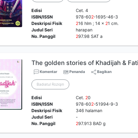
Edisi
Cet. 4
ISBN/ISSN
978-60
2
-1695-46-3
Deskripsi Fisik
2
16 hlm ; 14 x
2
1 cm.
Judul Seri
harapan
No. Panggil
2
97.98 SAT a
The golden stories of Khadijah & Fa
Komentar
Penanda
Bagikan
Badiatul Roziqin
Edisi
Cet.
2
0
ISBN/ISSN
978-60
2
-51994-9-3
Deskripsi Fisik
346 halaman
Judul Seri
-
No. Panggil
2
97.913 BAD g