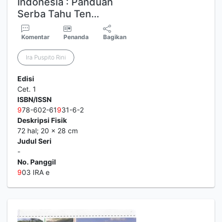
Indonesia : Panduan
Serba Tahu Ten…
Komentar
Penanda
Bagikan
Ira Puspito Rini
Edisi
Cet. 1
ISBN/ISSN
9
78-602-61
9
31-6-2
Deskripsi Fisik
72 hal; 20 x 28 cm
Judul Seri
-
No. Panggil
9
03 IRA e