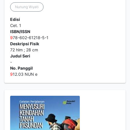
Nunung Wiyati
Edisi
Cet. 1
ISBN/ISSN
9
78-602-61218-5-1
Deskripsi Fisik
72 hlm ; 28 cm
Judul Seri
-
No. Panggil
9
12.03 NUN e