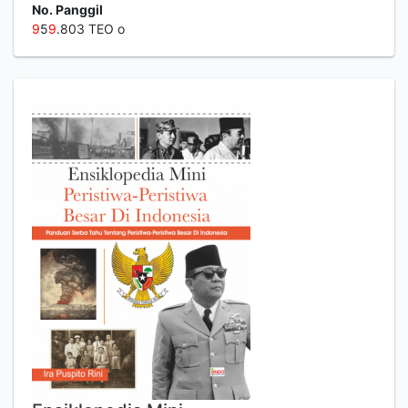
No. Panggil
9
5
9
.803 TEO o