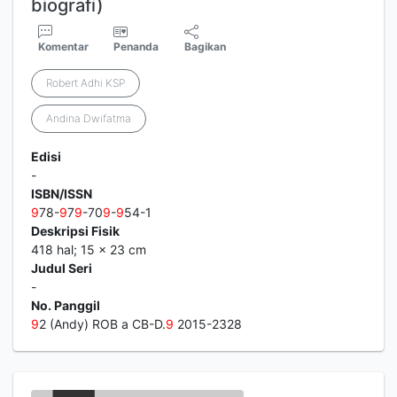
biografi)
Komentar
Penanda
Bagikan
Robert Adhi KSP
Andina Dwifatma
Edisi
-
ISBN/ISSN
9
78-
9
7
9
-70
9
-
9
54-1
Deskripsi Fisik
418 hal; 15 x 23 cm
Judul Seri
-
No. Panggil
9
2 (Andy) ROB a CB-D.
9
2015-2328