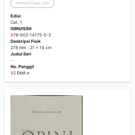
Emanuel Dapa Loka
Edisi
Cet. 1
ISBN/ISSN
9
78-602-14175-5-3
Deskripsi Fisik
278 hlm ; 21 x 14 cm
Judul Seri
-
No. Panggil
9
2 EMA e