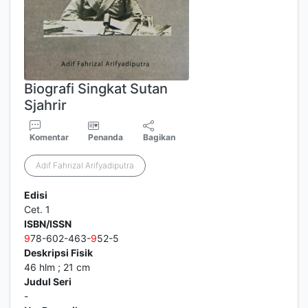
Biografi Singkat Sutan
Sjahrir
Komentar
Penanda
Bagikan
Adif Fahrizal Arifyadiputra
Edisi
Cet. 1
ISBN/ISSN
9
78-602-463-
9
52-5
Deskripsi Fisik
46 hlm ; 21 cm
Judul Seri
-