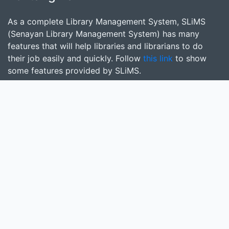
As a complete Library Management System, SLiMS
(Senayan Library Management System) has many
features that will help libraries and librarians to do
their job easily and quickly. Follow
this link
to show
some features provided by SLiMS.
Cari
masukkan satu atau lebih kata kunci dari judul,
pengarang, atau subjek
Cari Koleksi
Donasi untuk SLiMS
Kontribusi untuk SLiMS?