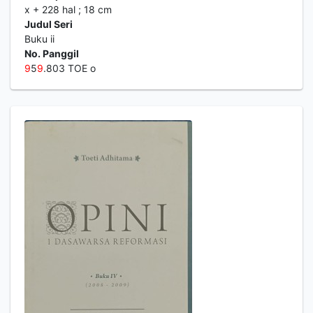
x + 228 hal ; 18 cm
Judul Seri
Buku ii
No. Panggil
9
5
9
.803 TOE o