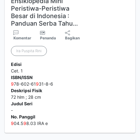
Ensiklopedia Mini
Peristiwa-Peristiwa
Besar di Indonesia :
Panduan Serba Tahu…
Komentar
Penanda
Bagikan
Ira Puspita Rini
Edisi
Cet. 1
ISBN/ISSN
9
78-602-61
9
31-8-6
Deskripsi Fisik
72 hlm ; 28 cm
Judul Seri
-
No. Panggil
9
04.5
9
8.03 IRA e