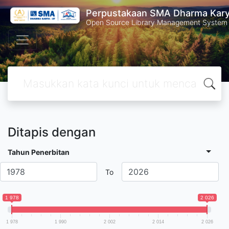
Perpustakaan SMA Dharma Kar
Open Source Library Management System
Ditapis dengan
Tahun Penerbitan
To
1 978
2 026
1 978
1 990
2 002
2 014
2 026