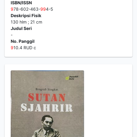
ISBN/ISSN
9
78-602-463-
9
9
4-5
Deskripsi Fisik
130 hlm ; 21 cm
Judul Seri
-
No. Panggil
9
10.4 RUD c