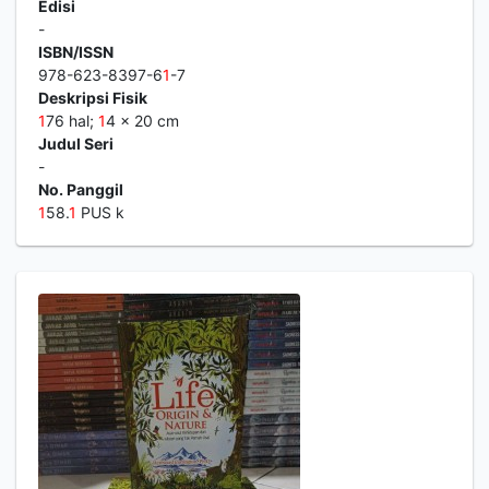
Edisi
-
ISBN/ISSN
978-623-8397-6
1
-7
Deskripsi Fisik
1
76 hal;
1
4 x 20 cm
Judul Seri
-
No. Panggil
1
58.
1
PUS k