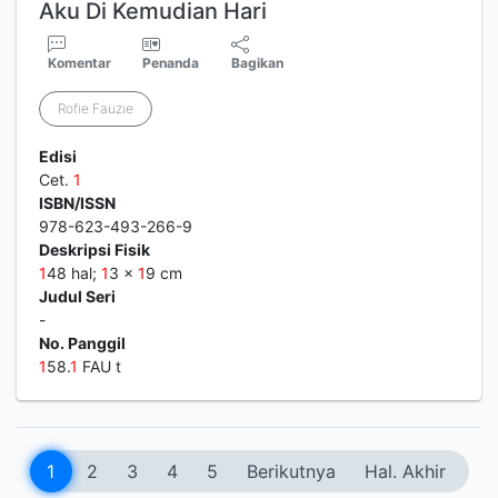
Aku Di Kemudian Hari
Komentar
Penanda
Bagikan
Rofie Fauzie
Edisi
Cet.
1
ISBN/ISSN
978-623-493-266-9
Deskripsi Fisik
1
48 hal;
1
3 x
1
9 cm
Judul Seri
-
No. Panggil
1
58.
1
FAU t
1
2
3
4
5
Berikutnya
Hal. Akhir