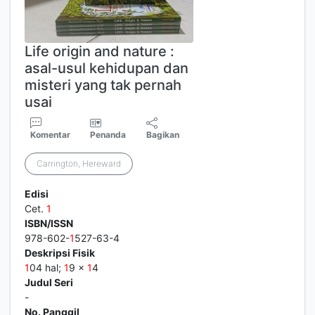
Life origin and nature :
asal-usul kehidupan dan
misteri yang tak pernah
usai
Komentar
Penanda
Bagikan
Carrington, Hereward
Edisi
Cet.
1
ISBN/ISSN
978-602-
1
527-63-4
Deskripsi Fisik
1
04 hal;
1
9 x
1
4
Judul Seri
-
No. Panggil