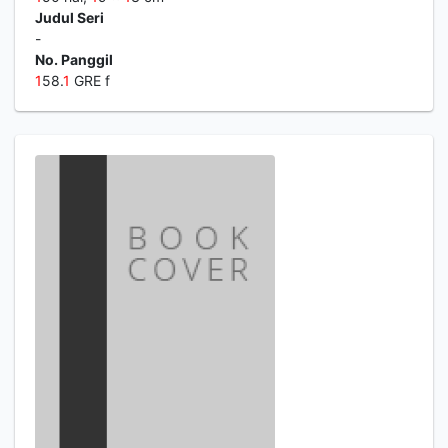
Judul Seri
-
No. Panggil
1
58.
1
GRE f