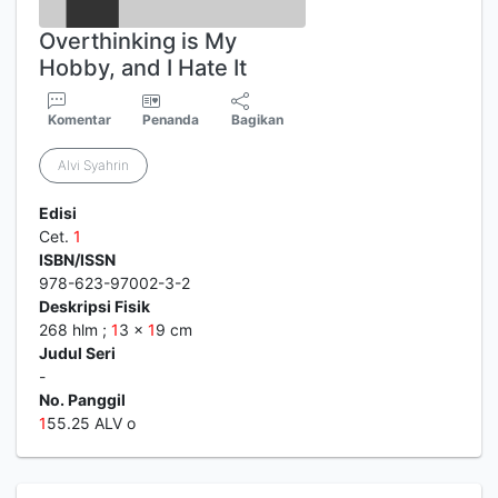
Overthinking is My
Hobby, and I Hate It
Komentar
Penanda
Bagikan
Alvi Syahrin
Edisi
Cet.
1
ISBN/ISSN
978-623-97002-3-2
Deskripsi Fisik
268 hlm ;
1
3 x
1
9 cm
Judul Seri
-
No. Panggil
1
55.25 ALV o