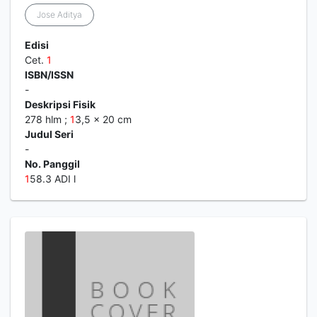
Jose Aditya
Edisi
Cet.
1
ISBN/ISSN
-
Deskripsi Fisik
278 hlm ;
1
3,5 x 20 cm
Judul Seri
-
No. Panggil
1
58.3 ADI l