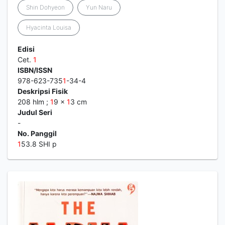
Shin Dohyeon
Yun Naru
Hyacinta Louisa
Edisi
Cet.
1
ISBN/ISSN
978-623-735
1
-34-4
Deskripsi Fisik
208 hlm ;
1
9 x
1
3 cm
Judul Seri
-
No. Panggil
1
53.8 SHI p