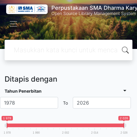
Perpustakaan SMA Dharma Kar
Open Source Library Management System
Ditapis dengan
Tahun Penerbitan
To
1 978
2 026
1 978
1 990
2 002
2 014
2 026