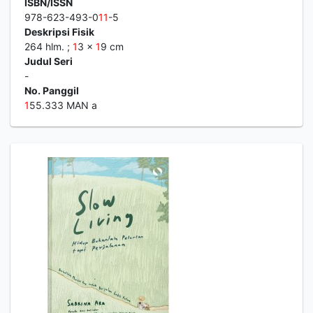
ISBN/ISSN
978-623-493-0
1
1
-5
Deskripsi Fisik
264 hlm. ;
1
3 x
1
9 cm
Judul Seri
-
No. Panggil
1
55.333 MAN a