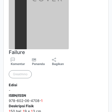
Failure
Komentar
Penanda
Bagikan
Greatmino
Edisi
-
ISBN/ISSN
978-602-06-4708-
1
Deskripsi Fisik
1
50 hal;
1
9 x
1
3 cm