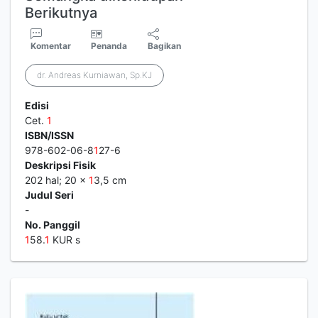
Berikutnya
Komentar
Penanda
Bagikan
dr. Andreas Kurniawan, Sp.KJ
Edisi
Cet.
1
ISBN/ISSN
978-602-06-8
1
27-6
Deskripsi Fisik
202 hal; 20 x
1
3,5 cm
Judul Seri
-
No. Panggil
1
58.
1
KUR s